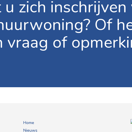
 u zich inschrijven
huurwoning? Of he
n vraag of opmerki
Home
Nieuws