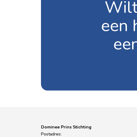
Wilt
een 
ee
Dominee Prins Stichting
Postadres: