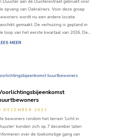
in Duuster aan de Duisterestraat gebruikt voor
de opvang van Oekraïners. Voor deze groep
bewoners wordt nu een andere locatie
geschikt gemaakt. De verhuizing is gepland in
de loop van het eerste kwartaal van 2026. De…
LEES MEER
Voorlichtingsbijeenkomst
buurtbewoners
9 DECEMBER 2023
De bewoners rondom het terrein ‘Licht in
Duuster’ konden zich op 7 december laten
informeren over de toekomstige gang van