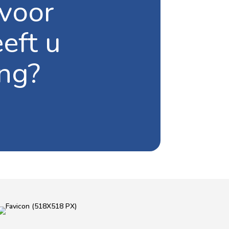
 voor
eft u
ng?